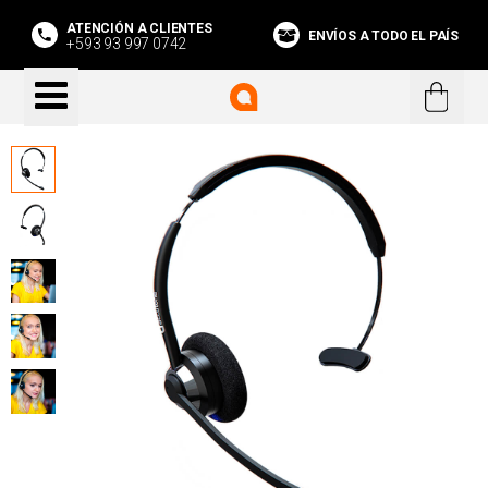
ATENCIÓN A CLIENTES
ENVÍOS A TODO EL PAÍS
+593 93 997 0742