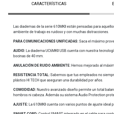
CARACTERÍSTICAS
Las diademas de la serie 610MKII están pensadas para aquellos 
ambiente de trabajo es ruidoso y con muchas distracciones.
PARA COMUNICACIONES UNIFICADAS:
Saca el máximo prove
AUDIO:
La diadema UC6MKII USB cuenta con nuestra tecnología
bocinas de 40 mm.
ANULACIÓN DE RUIDO AMBIENTE:
Hemos mejorado al máximo 
RESISTENCIA TOTAL:
Sabemos que tus empleados no siempre c
plástico HI TECH que aseguran una durabilidad por años.
COMODIDAD:
Nuestro avanzado diseño permite un total balance 
hombros ni cabeza. Además su sistema Audio Protection prote
AJUSTE:
La 610MKII cuenta con varios puntos de ajuste ideal p
SMART CORD:
Control SMART integrado en el cable para cont