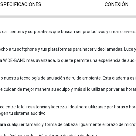
ESPECIFICACIONES
CONEXIÓN
call centers y corporativos que buscan ser productivos y crear conversa
cho a tu softphone y tus plataformas para hacer videollamadas. Luce 
 WIDE-BAND más avanzada, lo que te permite una experiencia de audio 
nuestra tecnología de anulación de ruido ambiente. Esta diadema es i
uidan de mejor manera su equipo y más si lo utilizan por varias horas
entre total resistencia y ligereza. Ideal para utilizarse por horas y hor
gen tu sistema auditivo.
ara cualquier tamaño y forma de cabeza. Igualmente el brazo de micrófo
estar/colgar, mute y +/- volumen desde la diadema.