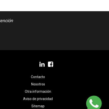
tención
Un excelente servicio y atención
GERENTE DE OPERACIONES - HISP
Contacto
Nosotros
Otra información
Aviso de privacidad
Sitemap