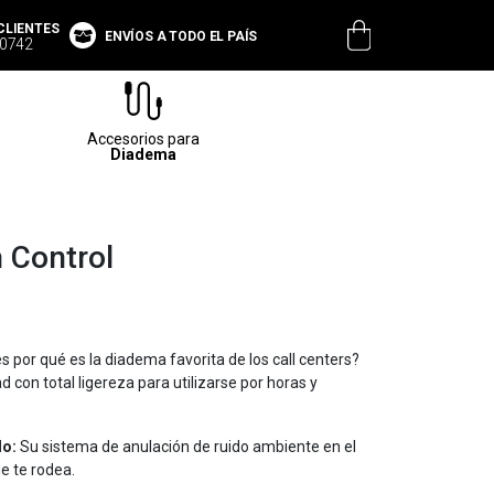
CLIENTES
ENVÍOS A TODO EL PAÍS
 0742
Accesorios para
Diadema
 Control
 por qué es la diadema favorita de los call centers?
 con total ligereza para utilizarse por horas y
lo:
Su sistema de anulación de ruido ambiente en el
e te rodea.