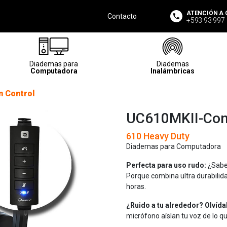
ATENCIÓN A 
Contacto
+593 93 997
Diademas para
Diademas
Computadora
Inalámbricas
 Control
UC610MKII-Con
610 Heavy Duty
Diademas para Computadora
Perfecta para uso rudo:
¿Sabes
Porque combina ultra durabilidad
horas.
¿Ruido a tu alrededor? Olvída
micrófono aíslan tu voz de lo qu